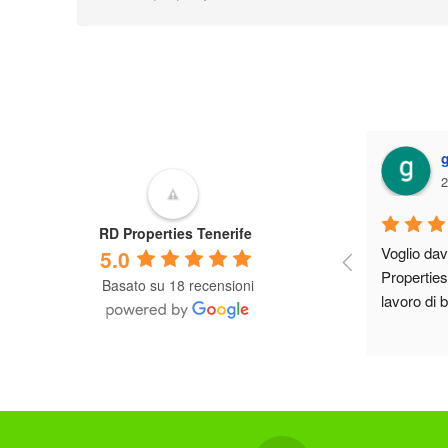
griskonis1
2 years ago
RD Properties Tenerife
Voglio davvero ringraziare il team di RD 
5.0
Properties Tenerife per il loro aiuto e il 
Basato su 18 recensioni
lavoro di buona
...
leggi di più