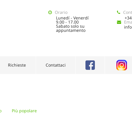
Orario
Cont
Lunedí - Venerdí
+34
9.00 - 17.00
Ema
Sabato solo su
inf
appuntamento
Richieste
Contattaci
o
Più popolare