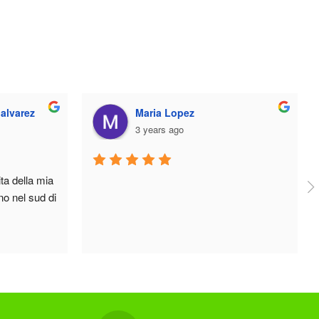
opez
Sharon Bible
go
3 years ago
Questa è la migliore agenzia immobili
del sud, il loro servizio è eccezionale, 
niente è di
...
leggi di più