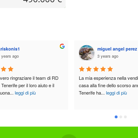
miguel angel perez alvarez
Maria L
3 years ago
3 years a
La mia esperienza nella vendita della mia 
casa alla fine dello scorso anno nel sud di 
Tenerife ha
...
leggi di più