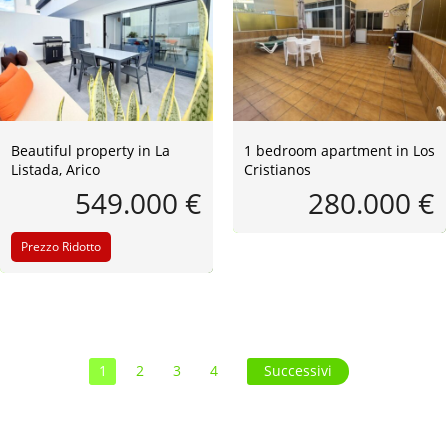
Beautiful property in La
1 bedroom apartment in Los
Listada, Arico
Cristianos
549.000 €
280.000 €
Prezzo Ridotto
1
2
3
4
Successivi