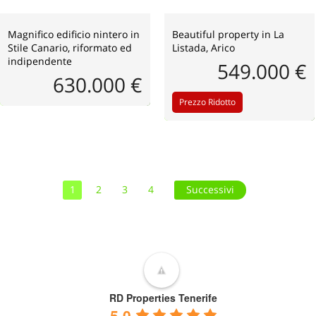
Magnifico edificio nintero in
Beautiful property in La
Stile Canario, riformato ed
Listada, Arico
indipendente
549.000 €
630.000 €
Prezzo Ridotto
1
2
3
4
Successivi
RD Properties Tenerife
5.0