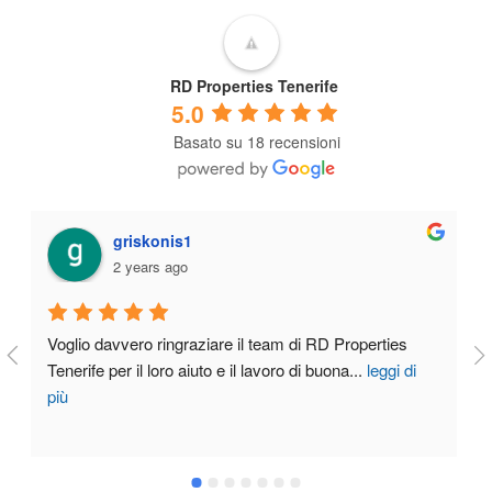
RD Properties Tenerife
5.0
Basato su 18 recensioni
miguel angel perez alvarez
3 years ago
 
La mia esperienza nella vendita della mia casa alla fine 
di
dello scorso anno nel sud di Tenerife ha
...
leggi di più